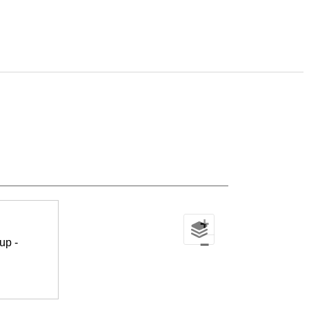
+
−
up -