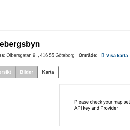
sebergsbyn
ss
: Olbersgatan 9, , 416 55 Göteborg
Område
:
Visa karta
rsikt
Bilder
Karta
Please check your map set
API key and Provider