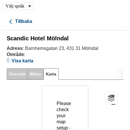
Välj språk
Tillbaka
Scandic Hotel Mölndal
Adress
: Barnhemsgatan 23, 431 31 Mölndal
Område
:
Visa karta
Översikt
Bilder
Karta
+
−
Please
check
your
map
setup -